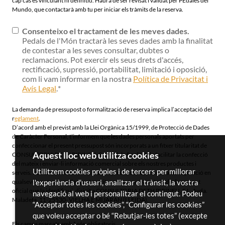
cap cas és vinculant ni definitiu. Haurà de ser revisat i validat per PEdales del
Mundo, que contactarà amb tu per iniciar els tràmits de la reserva.
Consenteixo el tractament de les meves dades.
Pedals de l'Món tractarà les seves dades amb la finalitat
de contestar a les seves consultar, dubtes o
reclamacions. Pot exercir els seus drets d'accés,
rectificació, supressió, portabilitat, limitació i oposició,
com li vam informar en la nostra
Política de Privacitat i
Avís Legal
.
*
La demanda de pressupost o formalització de reserva implica l’acceptació del
r
eglament
.
D’acord amb el previst amb la Llei Orgànica 15/1999, de Protecció de Dades
de Caràcter Personal, t’informem que les dades personals aportats per
confeccionar el present pressupost són incorporats a un fitxer titularitat de
Aquest lloc web utilitza cookies
CONSULTORIA DETH PIRINEU, S.L. amb la finalitat de facilitar la confecció
del mateix i enviar-li informació comercial sobre els nostres productes i
Utilitzem cookies pròpies i de tercers per millorar
serveis. Poder exercir els drets d’accés, rectificació, cancel·lació i oposició en
l'experiència d'usuari, analitzar el trànsit, la vostra
qualsevol moment, mitjançant escrit, acompanyat de còpia de document
oficial que la identifiqui, dirigit a CONSULTORIA DETH PIRINEU, S.L. Avda.
navegació al web i personalitzar el contingut. Podeu
Maladeta, 11-25530- VIELHA E MIJARAN (LLEIDA).
“Acceptar totes les cookies”, “Configurar les cookies”
que voleu acceptar o bé “Rebutjar-les totes” (excepte
Els camps marcats amb
*
són obligatoris