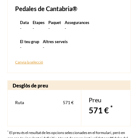
Pedales de Cantabria®
Data
Etapes
Paquet
Assegurances
-
-
-
-
El teu grup
Altres serveis
-
-
Canvia la selecció
Desglòs de preu
Preu
Ruta
571 €
*
571 €
*
El preu és el resultat de les opcions seleccionades en el formulari, però en