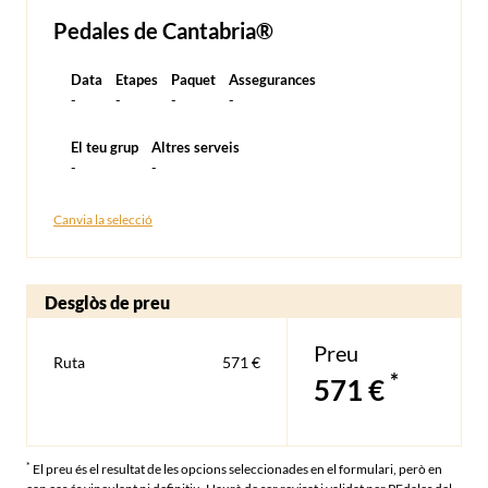
Pedales de Cantabria®
Data
Etapes
Paquet
Assegurances
-
-
-
-
El teu grup
Altres serveis
-
-
Canvia la selecció
Desglòs de preu
Preu
Ruta
571 €
*
571 €
*
El preu és el resultat de les opcions seleccionades en el formulari, però en