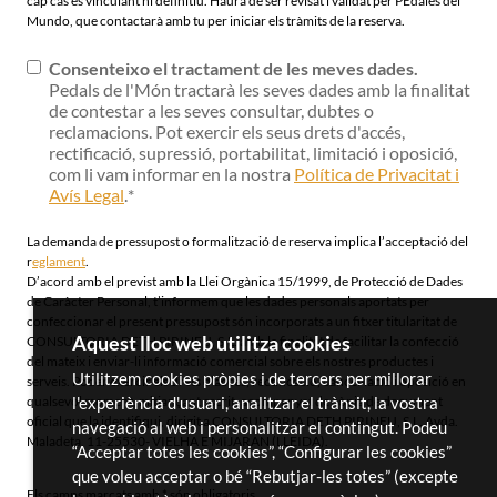
cap cas és vinculant ni definitiu. Haurà de ser revisat i validat per PEdales del
Mundo, que contactarà amb tu per iniciar els tràmits de la reserva.
Consenteixo el tractament de les meves dades.
Pedals de l'Món tractarà les seves dades amb la finalitat
de contestar a les seves consultar, dubtes o
reclamacions. Pot exercir els seus drets d'accés,
rectificació, supressió, portabilitat, limitació i oposició,
com li vam informar en la nostra
Política de Privacitat i
Avís Legal
.
*
La demanda de pressupost o formalització de reserva implica l’acceptació del
r
eglament
.
D’acord amb el previst amb la Llei Orgànica 15/1999, de Protecció de Dades
de Caràcter Personal, t’informem que les dades personals aportats per
confeccionar el present pressupost són incorporats a un fitxer titularitat de
Aquest lloc web utilitza cookies
CONSULTORIA DETH PIRINEU, S.L. amb la finalitat de facilitar la confecció
del mateix i enviar-li informació comercial sobre els nostres productes i
Utilitzem cookies pròpies i de tercers per millorar
serveis. Poder exercir els drets d’accés, rectificació, cancel·lació i oposició en
l'experiència d'usuari, analitzar el trànsit, la vostra
qualsevol moment, mitjançant escrit, acompanyat de còpia de document
oficial que la identifiqui, dirigit a CONSULTORIA DETH PIRINEU, S.L. Avda.
navegació al web i personalitzar el contingut. Podeu
Maladeta, 11-25530- VIELHA E MIJARAN (LLEIDA).
“Acceptar totes les cookies”, “Configurar les cookies”
que voleu acceptar o bé “Rebutjar-les totes” (excepte
Els camps marcats amb
*
són obligatoris