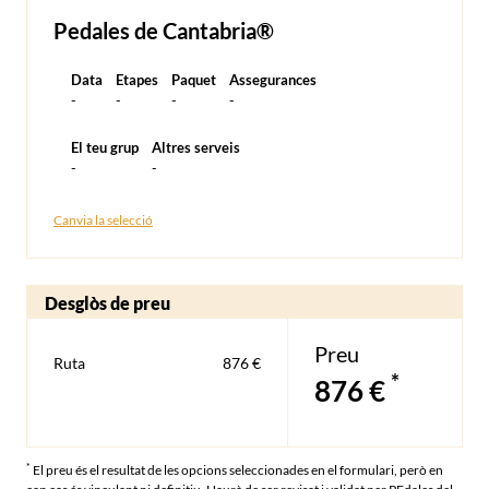
Pedales de Cantabria®
Data
Etapes
Paquet
Assegurances
-
-
-
-
El teu grup
Altres serveis
-
-
Canvia la selecció
Desglòs de preu
Preu
Ruta
876 €
*
876 €
*
El preu és el resultat de les opcions seleccionades en el formulari, però en