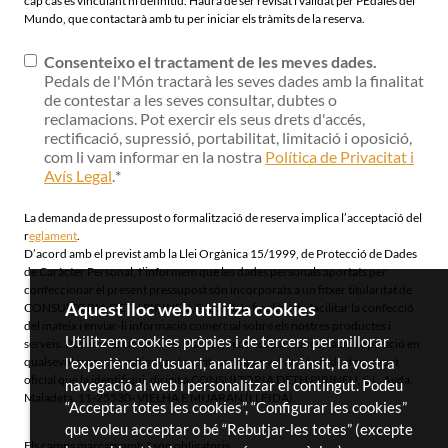
cap cas és vinculant ni definitiu. Haurà de ser revisat i validat per PEdales del
Mundo, que contactarà amb tu per iniciar els tràmits de la reserva.
Consenteixo el tractament de les meves dades.
Pedals de l'Món tractarà les seves dades amb la finalitat
de contestar a les seves consultar, dubtes o
reclamacions. Pot exercir els seus drets d'accés,
rectificació, supressió, portabilitat, limitació i oposició,
com li vam informar en la nostra
Política de Privacitat i
Avís Legal
.
*
La demanda de pressupost o formalització de reserva implica l’acceptació del
r
eglament
.
D’acord amb el previst amb la Llei Orgànica 15/1999, de Protecció de Dades
de Caràcter Personal, t’informem que les dades personals aportats per
confeccionar el present pressupost són incorporats a un fitxer titularitat de
Aquest lloc web utilitza cookies
CONSULTORIA DETH PIRINEU, S.L. amb la finalitat de facilitar la confecció
del mateix i enviar-li informació comercial sobre els nostres productes i
Utilitzem cookies pròpies i de tercers per millorar
serveis. Poder exercir els drets d’accés, rectificació, cancel·lació i oposició en
l'experiència d'usuari, analitzar el trànsit, la vostra
qualsevol moment, mitjançant escrit, acompanyat de còpia de document
oficial que la identifiqui, dirigit a CONSULTORIA DETH PIRINEU, S.L. Avda.
navegació al web i personalitzar el contingut. Podeu
Maladeta, 11-25530- VIELHA E MIJARAN (LLEIDA).
“Acceptar totes les cookies”, “Configurar les cookies”
que voleu acceptar o bé “Rebutjar-les totes” (excepte
Els camps marcats amb
*
són obligatoris