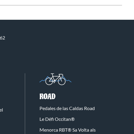
662
ROAD
Pedales de las Caldas Road
el
Le Défi Occitan®
Menorca RBT® Sa Volta als