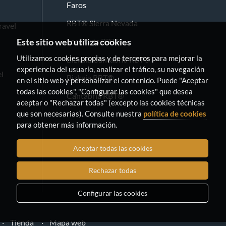
Faros
RBT® Sierra Nevada
ravel
Los Ports RBT®
Este sitio web utiliza cookies
Utilizamos cookies propias y de terceros para mejorar la
Bizkaia Cantabria RBT®
experiencia del usuario, analizar el tráfico, su navegación
l
Bizkaia RBT®
en el sitio web y personalizar el contenido. Puede "Aceptar
todas las cookies", "Configurar las cookies" que desea
Cantabria RBT®
aceptar o "Rechazar todas" (excepto las cookies técnicas
que son necesarias). Consulte nuestra
política de cookies
para obtener más información.
Aceptar todas las cookies
Rechazar todas
Configurar las cookies
Tienda
Mapa web