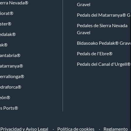
Sierra Nevada®
Gravel
riorat®
Pedals del Matarranya® G
ister®
Pedales de Sierra Nevada
Gravel
edalak®
Bidasoako Pedalak® Grave
lak®
Pedals de l'Ebre®
Cantabria®
Pedals del Canal d'Urgell®
Matarranya®
Serrallonga®
edraforca®
León®
os Ports®
 Privacidad y Aviso Legal
Política de cookies
Reglamento