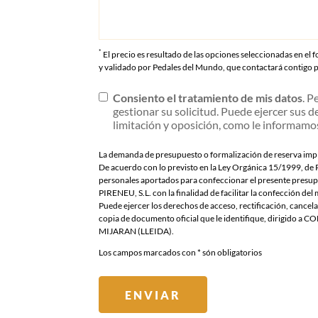
*
El precio es resultado de las opciones seleccionadas en el f
y validado por Pedales del Mundo, que contactará contigo par
Consiento el tratamiento de mis datos
. P
gestionar su solicitud. Puede ejercer sus d
limitación y oposición, como le informamo
La demanda de presupuesto o formalización de reserva impl
De acuerdo con lo previsto en la Ley Orgánica 15/1999, de 
personales aportados para confeccionar el presente pres
PIRENEU, S.L. con la finalidad de facilitar la confección de
Puede ejercer los derechos de acceso, rectificación, canc
copia de documento oficial que le identifique, dirigido
MIJARAN (LLEIDA).
Los campos marcados con
*
són obligatorios
ENVIAR