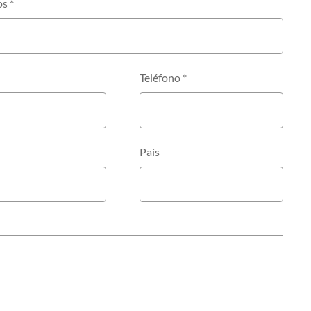
os
*
Teléfono
*
País