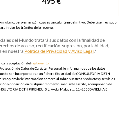
495 €
ormulario, pero en ningún caso es vinculante ni definitivo. Deberá ser revisado
a iniciar los trámites de la reserva.
edales del Mundo tratará sus datos con la finalidad de
erechos de acceso, rectificación, supresión, portabilidad,
s en nuestra
Política de Privacidad y Aviso Legal
.
*
ica la aceptación del
reglamento
.
Protección de Datos de Carácter Personal, le informamos que los datos
upuesto son incorporados a un fichero titularidad de CONSULTORIA DETH
l mismo y enviarle información comercial sobre nuestros productos y servicios.
elación y oposición en cualquier momento, mediante escrito, acompañado de
 a CONSULTORIA DETH PIRENEU, S.L. Avda. Maladeta, 11 -25530-VIELHA E