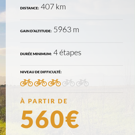
407 km
DISTANCE:
5963 m
GAIN D’ALTITUDE:
4 étapes
DURÉE MINIMUM:
NIVEAU DE DIFFICULTÉ:
3/5
PRIX:
À PARTIR DE
560€