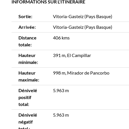
INFORMATIONS SUR L'ITINÉRAIRE
Sortie:
Vitoria-Gasteiz (Pays Basque)
Arrivée:
Vitoria-Gasteiz (Pays Basque)
Distance
406 kms
totale:
Hauteur
391 m, El Campillar
minimale:
Hauteur
998 m, Mirador de Pancorbo
maximale:
Dénivelé
5.963 m
positif
total:
Dénivelé
5.963 m
négatif
total :