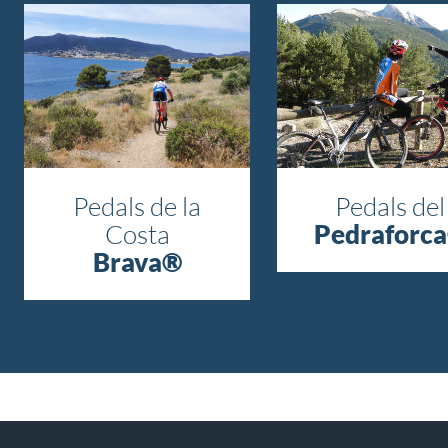
Pedals de la
Pedals del
Costa
Pedraforc
Brava®