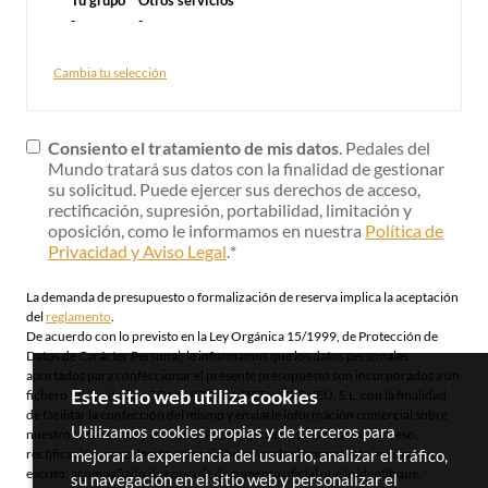
Tu grupo
Otros servicios
-
-
Cambia tu selección
Consiento el tratamiento de mis datos
. Pedales del
Mundo tratará sus datos con la finalidad de gestionar
su solicitud. Puede ejercer sus derechos de acceso,
rectificación, supresión, portabilidad, limitación y
oposición, como le informamos en nuestra
Política de
Privacidad y Aviso Legal
.
*
La demanda de presupuesto o formalización de reserva implica la aceptación
del
reglamento
.
De acuerdo con lo previsto en la Ley Orgánica 15/1999, de Protección de
Datos de Carácter Personal, le informamos que los datos personales
aportados para confeccionar el presente presupuesto son incorporados a un
Este sitio web utiliza cookies
fichero titularidad de CONSULTORIA DETH PIRENEU, S.L. con la finalidad
de facilitar la confección del mismo y enviarle información comercial sobre
Utilizamos cookies propias y de terceros para
nuestros productos y servicios. Puede ejercer los derechos de acceso,
mejorar la experiencia del usuario, analizar el tráfico,
rectificación, cancelación y oposición en cualquier momento, mediante
escrito, acompañado de copia de documento oficial que le identifique,
su navegación en el sitio web y personalizar el