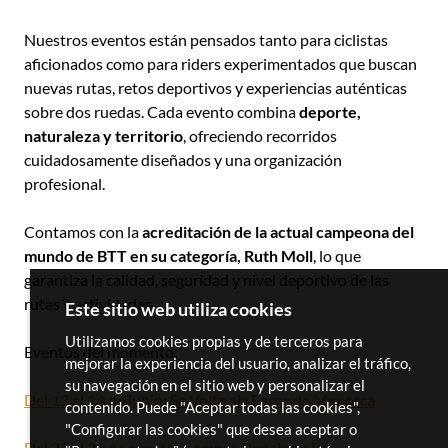
Nuestros eventos están pensados tanto para ciclistas
aficionados como para riders experimentados que buscan
nuevas rutas, retos deportivos y experiencias auténticas
sobre dos ruedas. Cada evento combina
deporte,
naturaleza y territorio
, ofreciendo recorridos
cuidadosamente diseñados y una organización
profesional.
Contamos con la
acreditación de la actual campeona del
mundo de BTT en su categoría, Ruth Moll
, lo que
garantiza la calidad, seguridad y nivel deportivo de las
rutas y actividades.
Este sitio web utiliza cookies
Utilizamos cookies propias y de terceros para
Eventos del momento:
mejorar la experiencia del usuario, analizar el tráfico,
su navegación en el sitio web y personalizar el
Del 12 al 14 de junio: Sa Volta als Faros de Menorca
contenido. Puede "Aceptar todas las cookies",
"Configurar las cookies" que desea aceptar o
Del 22 al 26 de agosto: Campus Pedals de Foc