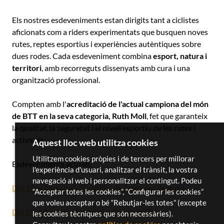
Els nostres esdeveniments estan dirigits tant a ciclistes
aficionats com a riders experimentats que busquen noves
rutes, reptes esportius i experiències autèntiques sobre
dues rodes. Cada esdeveniment combina
esport, natura i
territori
, amb recorreguts dissenyats amb cura i una
organització professional.
Compten amb l'
acreditació de l'actual campiona del món
de BTT en la seva categoria,
Ruth Moll
, fet que garanteix
la qualitat, la seguretat i el nivell esportiu de les rutes i
activitats.
Aquest lloc web utilitza cookies
Utilitzem cookies pròpies i de tercers per millorar
Esdeveniments actuals:
l'experiència d'usuari, analitzar el trànsit, la vostra
navegació al web i personalitzar el contingut. Podeu
Del 12 al 14 de juny: Sa Volta als Faros de Menorca
“Acceptar totes les cookies”, “Configurar les cookies”
que voleu acceptar o bé “Rebutjar-les totes” (excepte
Del 22 al 26 d’agost: Campus Pedals de Foc
les cookies tècniques que són necessàries).