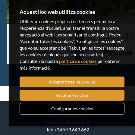
Aquest lloc web utilitza cookies
Utilitzem cookies pròpies i de tercers per millorar
l'experiència d'usuari, analitzar el trànsit, la vostra
Pedales del
Gran Pedal
navegació al web i personalitzar el contingut. Podeu
“Acceptar totes les cookies”, “Configurar les cookies”
Carbón -
dels
que voleu acceptar o bé “Rebutjar-les totes” (excepte
Asturias
Pirineus
les cookies tècniques que són necessàries).
Consulteu la nostra
política de cookies
per obtenir
més informació.
Accepta totes les cookies
Rebutjar-les totes
Configurar les cookies
Avda. Maladeta, 11
25530 Vielha (Lleida)
Tel: +34 973 643 662