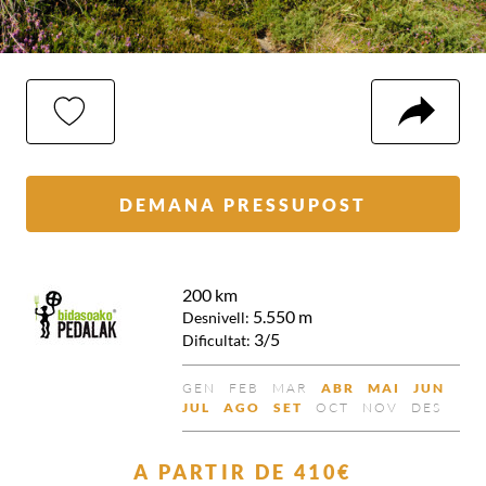
LA
COMP
MEVA
SELECCIÓ
DEMANA PRESSUPOST
200 km
5.550 m
Desnivell:
3/5
Dificultat:
GEN
FEB
MAR
ABR
MAI
JUN
NO
NO
NO
DISPONIBLE
DISPONIB
DISP
JUL
AGO
SET
OCT
NOV
DES
DISPONIBLE
DISPONIBLE
DISPONIBLE
DISPONIBLE
DISPONIBLE
DISPONIBLE
NO
NO
NO
DISPONIBLE
DISPONIBL
DISP
A PARTIR DE
410€