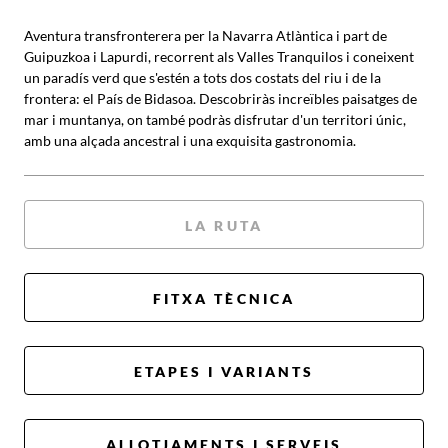
Aventura transfronterera per la Navarra Atlàntica i part de
Guipuzkoa i Lapurdi, recorrent als Valles Tranquilos i coneixent
un paradís verd que s'estén a tots dos costats del riu i de la
frontera: el País de Bidasoa. Descobriràs increïbles paisatges de
mar i muntanya, on també podràs disfrutar d'un territori únic,
amb una alçada ancestral i una exquisita gastronomia.
LA RUTA
FITXA TÈCNICA
ETAPES I VARIANTS
ALLOTJAMENTS I SERVEIS