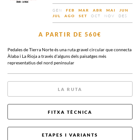
GEN
FEB
MAR
ABR
MAI
JUN
NO
DISPONIBLE
DISPONIBLE
DISPONIBLE
DISPONIB
DISP
JUL
AGO
SET
OCT
NOV
DES
DISPONIBLE
DISPONIBLE
DISPONIBLE
DISPONIBLE
NO
NO
NO
DISPONIBLE
DISPONIBL
DISP
A PARTIR DE
560€
Pedales de Tierra Norte és una ruta gravel circular que connecta
Àlaba i La Rioja a través d'alguns dels paisatges més
representatius del nord peninsular
LA RUTA
FITXA TÈCNICA
ETAPES I VARIANTS