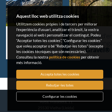
Aquest lloc web utilitza cookies
Utilitzem cookies pròpies i de tercers per millorar
l'experiència d'usuari, analitzar el trànsit, la vostra
Pedales de las
Pedals d'e
navegació al web i personalitzar el contingut. Podeu
“Acceptar totes les cookies”, “Configurar les cookies”
Caldas
Serrallong
que voleu acceptar o bé “Rebutjar-les totes” (excepte
Gravel
Gravel®
les cookies tècniques que són necessàries).
Consulteu la nostra
política de cookies
per obtenir
més informació.
Accepta totes les cookies
Rebutjar-les totes
Configurar les cookies
Avda. Maladeta, 11
25530 Vielha (Lleida)