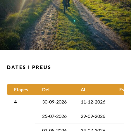
DATES I PREUS
Etapes
Del
Al
Estàn
4
30-09-2026
11-12-2026
25-07-2026
29-09-2026
01-05-2026
24-07-2026