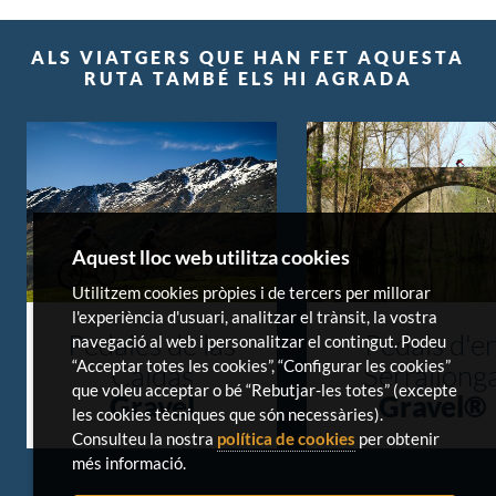
ALS VIATGERS QUE HAN FET AQUESTA
RUTA TAMBÉ ELS HI AGRADA
Aquest lloc web utilitza cookies
Utilitzem cookies pròpies i de tercers per millorar
l'experiència d'usuari, analitzar el trànsit, la vostra
Pedales de las
Pedals d'e
navegació al web i personalitzar el contingut. Podeu
“Acceptar totes les cookies”, “Configurar les cookies”
Caldas
Serrallong
que voleu acceptar o bé “Rebutjar-les totes” (excepte
Gravel
Gravel®
les cookies tècniques que són necessàries).
Consulteu la nostra
política de cookies
per obtenir
més informació.