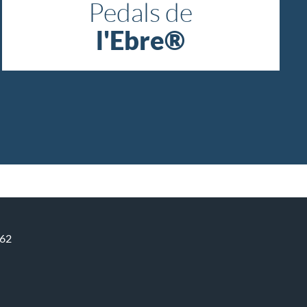
Pedals de
l'Ebre®
662