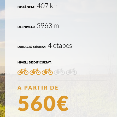
407 km
DISTÀNCIA:
5963 m
DESNIVELL:
4 etapes
DURACIÓ MÍNIMA:
NIVELL DE DIFICULTAT:
3/5
PREU:
A PARTIR DE
560€