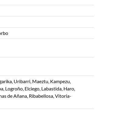
orbo
garika, Uribarri, Maeztu, Kampezu,
, Logroño, Elciego, Labastida, Haro,
nas de Añana, Ribabellosa, Vitoria-