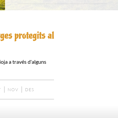
ges protegits al
oja a través d'alguns
T
NOV
DES
NIBLE
NO
NO
NO
DISPONIBLE
DISPONIBLE
DISPONIBLE