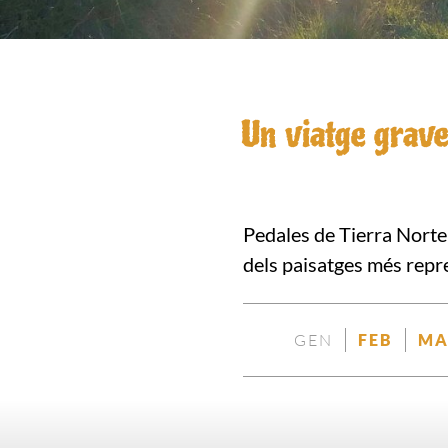
Un viatge grave
Pedales de Tierra Norte 
dels paisatges més repr
GEN
FEB
MA
NO
DISP
DISPONIBLE