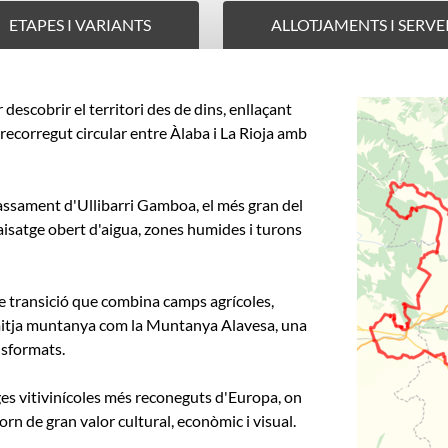
ETAPES I VARIANTS
ALLOTJAMENTS I SERVE
descobrir el territori des de dins, enllaçant
 recorregut circular entre Àlaba i La Rioja amb
embassament d'Ullibarri Gamboa, el més gran del
paisatge obert d'aigua, zones humides i turons
 de transició que combina camps agrícoles,
 mitja muntanya com la Muntanya Alavesa, una
nsformats.
tges vitivinícoles més reconeguts d'Europa, on
rn de gran valor cultural, econòmic i visual.