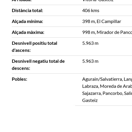
Distància total:
406 kms
Alçada mínima:
398 m, El Campillar
Alçada màxima:
998 m, Mirador de Panc
Desnivell positiu total
5.963 m
d'ascens:
Desnivell negatiu total de
5.963 m
descens:
Pobles:
Agurain/Salvatierra, Lan
Labraza, Moreda de Araba
Sajazarra, Pancorbo, Sali
Gasteiz