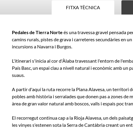
FITXA TÈCNICA
Fitxa
Pedales de Tierra Norte
és una travessa gravel pensada per 
tècnica
camins rurals, pistes de grava i carreteres secundàries en un
incursions a Navarra i Burgos.
L'itinerari s'inicia al cor d'Àlaba travessant l'entorn de l'
País Basc, un espai clau a nivell natural i econòmic amb un 
suaus.
A partir d'aquí la ruta recorre la Plana Alavesa, un territori
pobles amb història i serralades que donen pas a zones de
àrea de gran valor natural amb boscos, valls i espais poc tra
El recorregut continua cap a la Rioja Alavesa, un dels paisa
les vinyes s'estenen sota la Serra de Cantàbria creant un ento