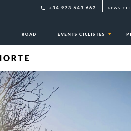
+34 973 643 662
NEWSLETT
L
ROAD
EVENTS CICLISTES
P
NORTE