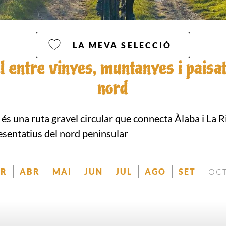
LA MEVA SELECCIÓ
l entre vinyes, muntanyes i paisat
nord
és una ruta gravel circular que connecta Àlaba i La Ri
esentatius del nord peninsular
R
ABR
MAI
JUN
JUL
AGO
SET
OC
ONIBLE
DISPONIBLE
DISPONIBLE
DISPONIBLE
DISPONIBLE
DISPONIBLE
DISPONIBLE
DISPO