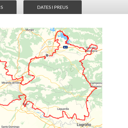
IS
DATES I PREUS