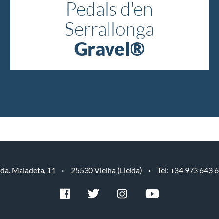
Pedals d'en
Serrallonga
Gravel®
da. Maladeta, 11
25530 Vielha (Lleida)
Tel: +34 973 643 