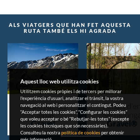
ALS VIATGERS QUE HAN FET AQUESTA
RUTA TAMBÉ ELS HI AGRADA
Aquest lloc web utilitza cookies
Utilitzem cookies pròpies i de tercers per millorar
l'experiència d'usuari, analitzar el trànsit, la vostra
Pedales de las
Pedals d'e
navegació al web i personalitzar el contingut. Podeu
“Acceptar totes les cookies”, “Configurar les cookies”
Caldas
Serrallong
que voleu acceptar o bé “Rebutjar-les totes” (excepte
Gravel
Gravel®
les cookies tècniques que són necessàries).
Consulteu la nostra
política de cookies
per obtenir
més informació.