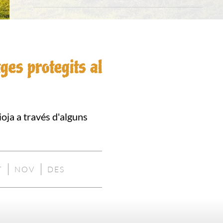
ges protegits al
oja a través d'alguns
T
NOV
DES
NIBLE
NO
NO
NO
DISPONIBLE
DISPONIBLE
DISPONIBLE