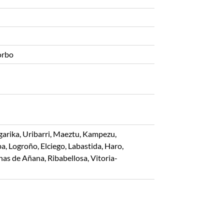
orbo
garika, Uribarri, Maeztu, Kampezu,
, Logroño, Elciego, Labastida, Haro,
nas de Añana, Ribabellosa, Vitoria-