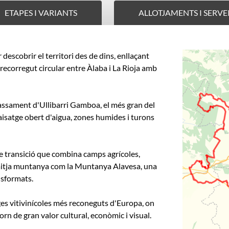
ETAPES I VARIANTS
ALLOTJAMENTS I SERVE
descobrir el territori des de dins, enllaçant
 recorregut circular entre Àlaba i La Rioja amb
embassament d'Ullibarri Gamboa, el més gran del
paisatge obert d'aigua, zones humides i turons
 de transició que combina camps agrícoles,
 mitja muntanya com la Muntanya Alavesa, una
nsformats.
tges vitivinícoles més reconeguts d'Europa, on
rn de gran valor cultural, econòmic i visual.