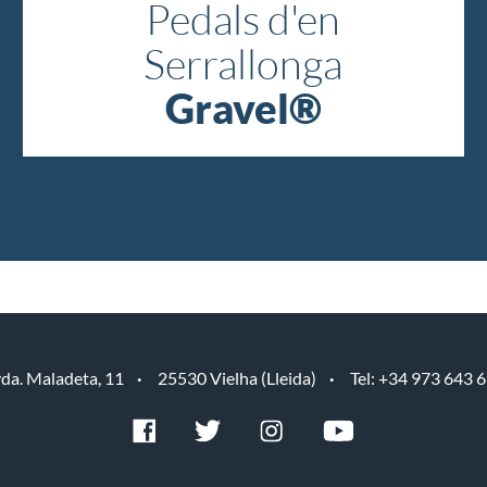
Pedals d'en
Serrallonga
Gravel®
da. Maladeta, 11
25530 Vielha (Lleida)
Tel: +34 973 643 