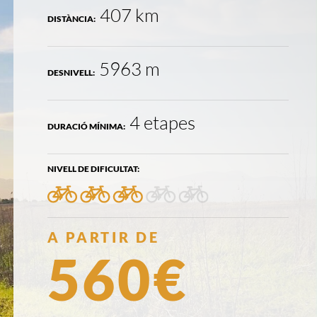
407 km
DISTÀNCIA:
5963 m
DESNIVELL:
4 etapes
DURACIÓ MÍNIMA:
NIVELL DE DIFICULTAT:
3/5
PREU:
A PARTIR DE
560€