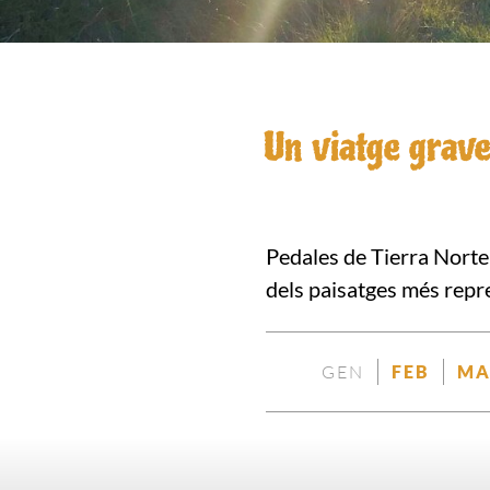
Un viatge grave
Pedales de Tierra Norte 
dels paisatges més repr
GEN
FEB
MA
NO
DISP
DISPONIBLE