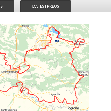
IS
DATES I PREUS