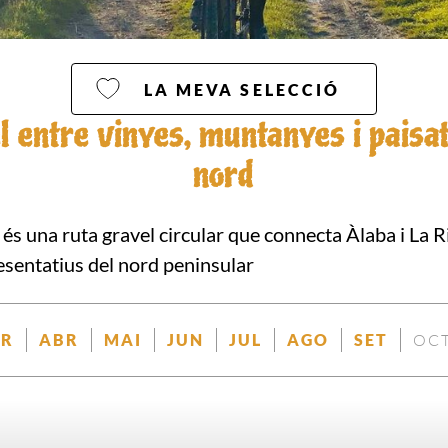
LA MEVA SELECCIÓ
l entre vinyes, muntanyes i paisat
nord
és una ruta gravel circular que connecta Àlaba i La Ri
esentatius del nord peninsular
R
ABR
MAI
JUN
JUL
AGO
SET
OC
ONIBLE
DISPONIBLE
DISPONIBLE
DISPONIBLE
DISPONIBLE
DISPONIBLE
DISPONIBLE
DISPO