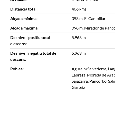
Distància total:
406 kms
Alçada mínima:
398 m, El Campillar
Alçada màxima:
998 m, Mirador de Panc
Desnivell positiu total
5.963 m
d'ascens:
Desnivell negatiu total de
5.963 m
descens:
Pobles:
Agurain/Salvatierra, Lan
Labraza, Moreda de Araba
Sajazarra, Pancorbo, Sali
Gasteiz