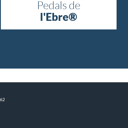
Pedals de
l'Ebre®
662