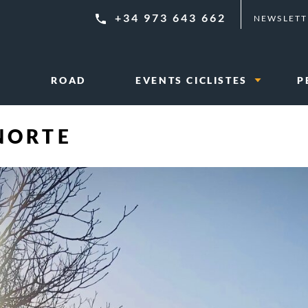
+34 973 643 662
NEWSLETT
L
ROAD
EVENTS CICLISTES
P
NORTE