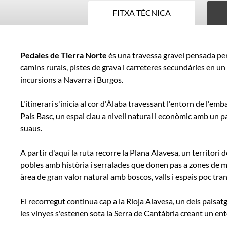
FITXA TÈCNICA
Fitxa
Pedales de Tierra Norte
és una travessa gravel pensada per 
tècnica
camins rurals, pistes de grava i carreteres secundàries en un
incursions a Navarra i Burgos.
L'itinerari s'inicia al cor d'Àlaba travessant l'entorn de l'
País Basc, un espai clau a nivell natural i econòmic amb un 
suaus.
A partir d'aquí la ruta recorre la Plana Alavesa, un territori
pobles amb història i serralades que donen pas a zones de
àrea de gran valor natural amb boscos, valls i espais poc tra
El recorregut continua cap a la Rioja Alavesa, un dels paisa
les vinyes s'estenen sota la Serra de Cantàbria creant un ento