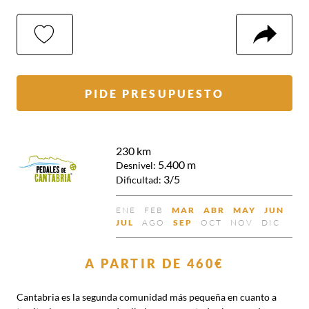
MI
COMP
SELECCIÓN
PIDE PRESUPUESTO
230 km
5.400 m
Desnivel:
3/5
Dificultad:
ENE
FEB
MAR
ABR
MAY
JUN
NO
NO
DISPONIBLE
DISPONIBLE
DISPONIB
DIS
JUL
AGO
SEP
OCT
NOV
DIC
DISPONIBLE
DISPONIBLE
DISPONIBLE
NO
DISPONIBLE
NO
NO
NO
DISPONIBLE
DISPONIBLE
DISPONIBL
DISP
A PARTIR DE
460€
Cantabria es la segunda comunidad más pequeña en cuanto a