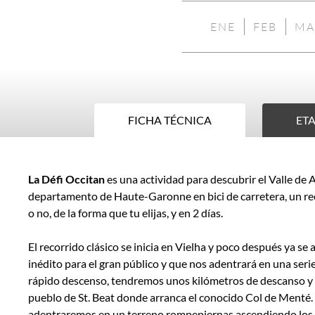
ENE
FEB
MA
NO
NO
DISPONIBLE
DISP
FICHA TÉCNICA
ETA
Ficha
La Défi Occitan
es una actividad para descubrir el Valle de 
técnica
departamento de Haute-Garonne en bici de carretera, un re
o no, de la forma que tu elijas, y en 2 días.
El recorrido clásico se inicia en Vielha y poco después ya se 
inédito para el gran público y que nos adentrará en una se
rápido descenso, tendremos unos kilómetros de descanso y 
pueblo de St. Beat donde arranca el conocido Col de Menté
adentraremos en un terreno rompepiernas ascendiendo los b