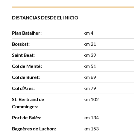
DISTANCIAS DESDE EL INICIO
Plan Batalher:
km 4
Bossòst:
km 21
Saint Beat:
km 39
Col de Menté:
km 51
Col de Buret:
km 69
Col d’Ares:
km 79
St. Bertrand de
km 102
Comminges:
Port de Balès:
km 134
Bagnères de Luchon:
km 153