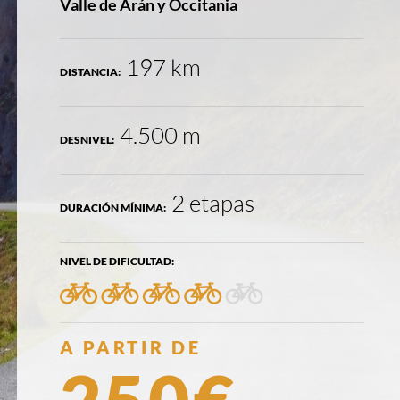
LOCALIZACIÓN:
Valle de Arán y Occitania
197 km
DISTANCIA:
4.500 m
DESNIVEL:
2 etapas
DURACIÓN MÍNIMA:
NIVEL DE DIFICULTAD:
4/5
PRECIO:
A PARTIR DE