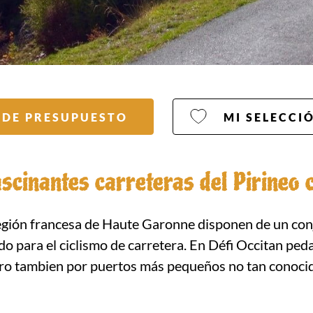
IDE PRESUPUESTO
MI SELECCI
ascinantes carreteras del Pirineo c
 región francesa de Haute Garonne disponen de un con
do para el ciclismo de carretera. En Défi Occitan pe
ero tambien por puertos más pequeños no tan conoci