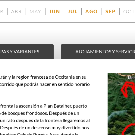
R
ABR
MAY
JUN
JUL
AGO
SEP
OCT
NO
NO
NO
DISPONIBLE
DISPONIBLE
DISPONIBLE
DISPO
ONIBLE
DISPONIBLE
DISPONIBLE
DISPONIBLE
PAS Y VARIANTES
ALOJAMIENTOS Y SERVICI
Arán y la region francesa de Occitania en su
corrido que podrás hacer en sentido horario
afronta la ascensión a Plan Batalher, puerto
rie de bosques frondosos. Después de un
un rato después de la frontera llegaremos al
. Después de un descenso muy divertido nos
onitos Cols de Buret y Ares, donde la