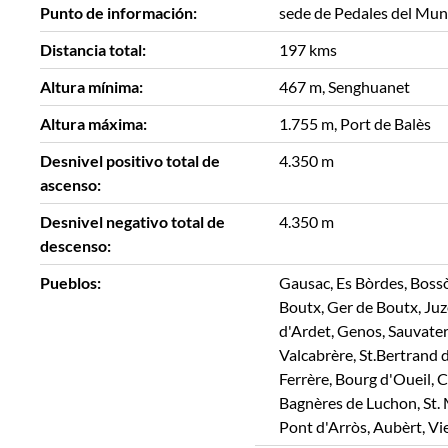
Punto de información:
sede de Pedales del Mun
Distancia total:
197 kms
Altura mínima:
467 m, Senghuanet
Altura máxima:
1.755 m, Port de Balès
Desnivel positivo total de
4.350 m
ascenso:
Desnivel negativo total de
4.350 m
descenso:
Pueblos:
Gausac, Es Bòrdes, Bossò
Boutx, Ger de Boutx, Juze
d'Ardet, Genos, Sauvate
Valcabrère, St.Bertrand
Ferrère, Bourg d'Oueil, 
Bagnères de Luchon, St. 
Pont d'Arròs, Aubèrt, Vi