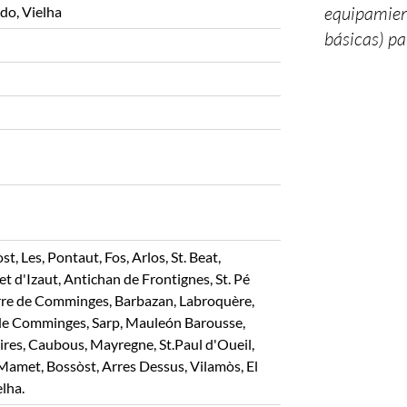
equipamient
do, Vielha
básicas) pa
st, Les, Pontaut, Fos, Arlos, St. Beat,
t d'Izaut, Antichan de Frontignes, St. Pé
rre de Comminges, Barbazan, Labroquère,
 de Comminges, Sarp, Mauleón Barousse,
Cires, Caubous, Mayregne, St.Paul d'Oueil,
Mamet, Bossòst, Arres Dessus, Vilamòs, El
elha.