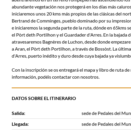
abundante vegetación nos protegerá en los días más caluro
iniciaremos unos 20 kms más propios de las clásicas del nor
Bertrand de Comminges, pueblo dominado por su impresiona
e iniciaremos la segunda parte de la ruta, dónde en 65kms se
el Pòrt deth Portilhon y el Guardader d'Arres. En la bajada d
atravesaremos Bagnères de Luchon, desde donde empezarem
a Aran, el Pòrt deth Portilhon, a través de Bossòst. La últim
d'Arres, puerto inédito y duro desde cuya bajada ya vislum
Con la inscripción se os entregará el mapa y libro de ruta de 
información, podéis contactar con nosotros.
DATOS SOBRE EL ITINERARIO
Salida:
sede de Pedales del Mun
Llegada:
sede de Pedales del Mun