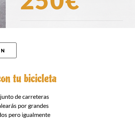
250€
ÓN
on tu bicicleta
junto de carreteras
dalearás por grandes
dos pero igualmente