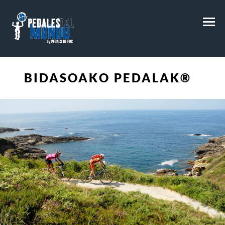
M
BIDASOAKO PEDALAK®