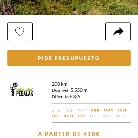
MI
COMP
SELECCIÓN
PIDE PRESUPUESTO
200 km
5.550 m
Desnivel:
3/5
Dificultad:
ENE
FEB
MAR
ABR
MAY
JUN
NO
NO
NO
DISPONIBLE
DISPONIB
DISP
JUL
AGO
SEP
OCT
NOV
DIC
DISPONIBLE
DISPONIBLE
DISPONIBLE
DISPONIBLE
DISPONIBLE
DISPONIBLE
NO
NO
NO
DISPONIBLE
DISPONIB
DISP
A PARTIR DE
410€