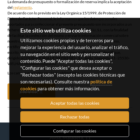
La demanda de presupuesto o formalización de reserva implica la aceptación
del
reglamento
.
De acuerdo con lo previsto en la Ley Orgánica 15/1999, de Protección de
Datos de Carácter Personal, le informamos que los datos personales
aportados para confeccionar el presente presupuesto son incorporados a un
Este sitio web utiliza cookies
fichero titularidad de CONSULTORIA DETH PIRENEU, S.L. con la finalidad
de facilitar la confección del mismo y enviarle información comercial sobre
Utilizamos cookies propias y de terceros para
nuestros productos y servicios. Puede ejercer los derechos de acceso,
mejorar la experiencia del usuario, analizar el tráfico,
rectificación, cancelación y oposición en cualquier momento, mediante
escrito, acompañado de copia de documento oficial que le identifique,
su navegación en el sitio web y personalizar el
dirigido a CONSULTORIA DETH PIRENEU, S.L. Avda. Maladeta, 11 -25530-
contenido. Puede "Aceptar todas las cookies",
VIELHA E MIJARAN (LLEIDA).
"Configurar las cookies" que desea aceptar o
Los campos marcados con
*
són obligatorios
"Rechazar todas" (excepto las cookies técnicas que
son necesarias). Consulte nuestra
política de
cookies
para obtener más información.
ENVIAR
Aceptar todas las cookies
Rechazar todas
Configurar las cookies
Avda. Maladeta, 11