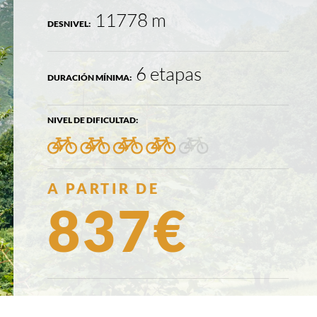
11778 m
DESNIVEL:
6 etapas
DURACIÓN MÍNIMA:
NIVEL DE DIFICULTAD:
4/5
PRECIO:
A PARTIR DE
837€