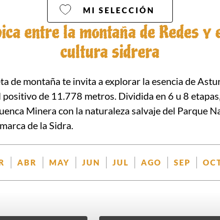
MI SELECCIÓN
pica entre la montaña de Redes y e
cultura sidrera
eta de montaña te invita a explorar la esencia de Astu
 positivo de 11.778 metros. Dividida en 6 u 8 etapas, 
Cuenca Minera con la naturaleza salvaje del Parque Na
marca de la Sidra.
R
ABR
MAY
JUN
JUL
AGO
SEP
OC
NIBLE
DISPONIBLE
DISPONIBLE
DISPONIBLE
DISPONIBLE
DISPONIBLE
DISPONIBLE
DISPO