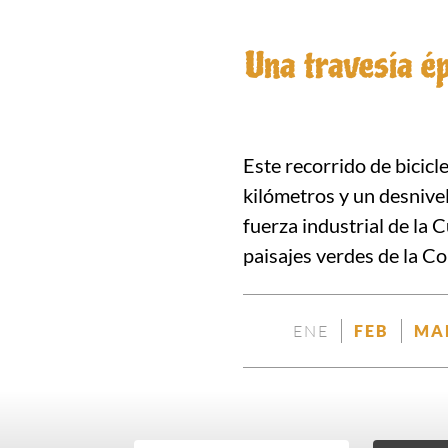
Una travesía é
Este recorrido de bicicl
kilómetros y un desnivel
fuerza industrial de la 
paisajes verdes de la Co
ENE
FEB
MA
NO
DISPO
DISPONIBLE