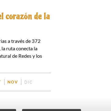
l corazón de la
rias a través de 372
la ruta conecta la
tural de Redes y los
T
NOV
DIC
NIBLE
DISPONIBLE
DISPONIBLE
NO
DISPONIBLE