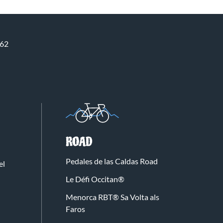
662
ROAD
Pedales de las Caldas Road
el
Le Défi Occitan®
Menorca RBT® Sa Volta als
Faros