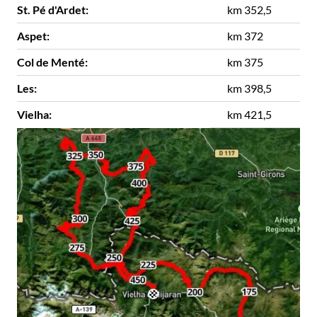
St. Pé d'Ardet:
km 352,5
Aspet:
km 372
Col de Menté:
km 375
Les:
km 398,5
Vielha:
km 421,5