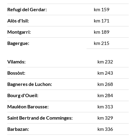
Refugi del Gerdar:
km 159
Alòs d'Isil:
km 171
Montgarri:
km 189
Bagergue:
km 215
Vilamós:
km 232
Bossòst:
km 243
Bagneres de Luchon:
km 268
Bourg d'Oueil:
km 284
Mauléon Barousse:
km 313
Saint Bertrand de Comminges:
km 329
Barbazan:
km 336