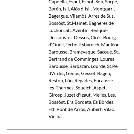
Capdella, Espui, Espot, Son, Sorpe,
Borén, Isil, Alòs d'Isil, Montgarri,
Bagergue, Vilamòs, Arres de Sus,
Bossòst, St.Mamet, Bagnères de
Luchon, St.. Aventin, Benque-
Dessous-et-Dessus, Cirés, Bourg
d'Oueil, Techo, Esbareich, Mauléon
Barousse, Bramevaque, Sacoue, St..
Bertrand de Comminges, Loures
Barousse, Barbazan, Lourde, St.Pé
d'Ardet, Genós, Gesset, Bagen,
Reston, Lôo, Regades, Encausse-
les-Thermes, Soueich, Aspet,
Girosp, Juzet d'Izaut, Melles, Les,
Bossòst, Era Bordeta, Es Bòrdes,
Eth Pònt de Arròs, Aubèrt, Vilac,
Vielha