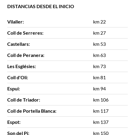
DISTANCIAS DESDE EL INICIO
Vilaller:
km 22
Coll de Serreres:
km 27
Castellars:
km 53
Coll de Peranera:
km 63
Les Esglésies:
km 73
Coll d'Oli:
km 81
Espui:
km 94
Coll de Triador:
km 106
Coll de Portella Blanca:
km 117
Espot:
km 137
Son del Pi:
km 150