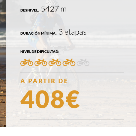
5427 m
DESNIVEL:
3 etapas
DURACIÓN MÍNIMA:
NIVEL DE DIFICULTAD:
4/5
PRECIO:
A PARTIR DE
408€