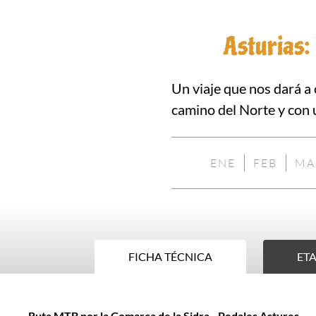
Asturias:
Un viaje que nos dará a
camino del Norte y con u
ENE
FEB
MA
NO
NO
DISPONIBLE
DISP
FICHA TÉCNICA
ETA
Ficha
Ruta MTB por la Comarca de la Sidra - Pedales Astures