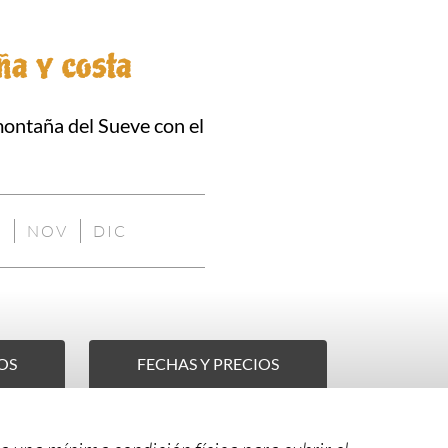
ña y costa
montaña del Sueve con el
T
NOV
DIC
NIBLE
DISPONIBLE
NO
NO
DISPONIBLE
DISPONIBLE
OS
FECHAS Y PRECIOS