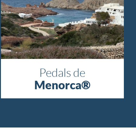
Pedals de
Menorca®