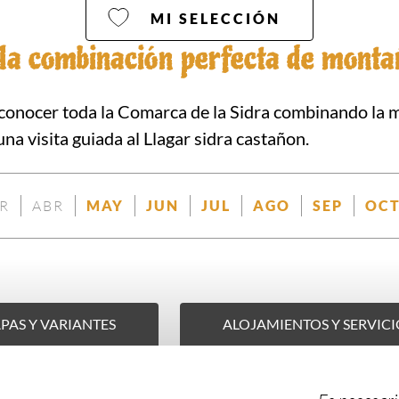
MI SELECCIÓN
 la combinación perfecta de monta
 conocer toda la Comarca de la Sidra combinando la 
na visita guiada al Llagar sidra castañon.
R
ABR
MAY
JUN
JUL
AGO
SEP
OC
NO
NO
DISPONIBLE
DISPONIBLE
DISPONIBLE
DISPONIBLE
DISPO
ONIBLE
DISPONIBLE
DISPONIBLE
PAS Y VARIANTES
ALOJAMIENTOS Y SERVICI