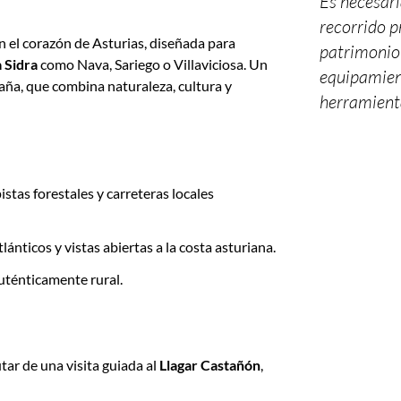
Es necesari
recorrido p
 el corazón de Asturias, diseñada para
patrimonio
 Sidra
como Nava, Sariego o Villaviciosa. Un
equipamient
taña, que combina naturaleza, cultura y
herramienta
stas forestales y carreteras locales
lánticos y vistas abiertas a la costa asturiana.
auténticamente rural.
utar de una visita guiada al
Llagar Castañón
,